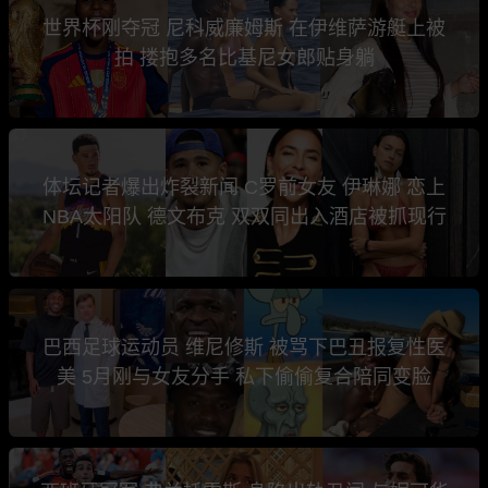
世界杯刚夺冠 尼科威廉姆斯 在伊维萨游艇上被
拍 搂抱多名比基尼女郎贴身躺
体坛记者爆出炸裂新闻 C罗前女友 伊琳娜 恋上
NBA太阳队 德文布克 双双同出入酒店被抓现行
巴西足球运动员 维尼修斯 被骂下巴丑报复性医
美 5月刚与女友分手 私下偷偷复合陪同变脸