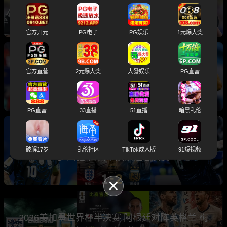
入选世界杯总决赛主裁判引发球迷热议
官方开元
PG电子
PG娱乐
1元爆大奖
2026世界杯总决赛前瞻分析 卫冕冠军阿根廷与
官方直营
2元爆大奖
大發娱乐
PG直营
西班牙将上演巅峰之战
PG直营
33直播
51直播
暗黑乱伦
世界杯半决赛 阿根廷2-1绝杀英格兰 三狮军团止
破解17岁
乱伦社区
TikTok成人版
91短视频
步四强 梅西带队杀进总决赛
2026美加墨世界杯半决赛 阿根廷对阵英格兰 梅