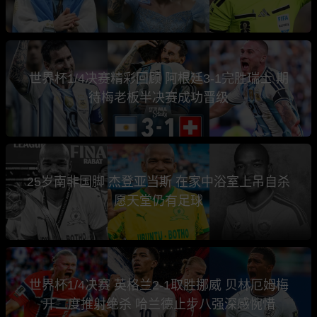
世界杯1/4决赛精彩回顾 阿根廷3-1完胜瑞士 期
待梅老板半决赛成功晋级
25岁南非国脚 杰登亚当斯 在家中浴室上吊自杀
愿天堂仍有足球
世界杯1/4决赛 英格兰2-1取胜挪威 贝林厄姆梅
开二度推射绝杀 哈兰德止步八强深感惋惜