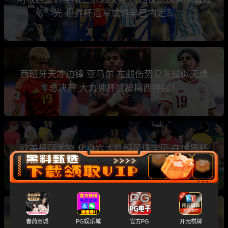
光 世界杯冠军或许早已内定？
西班牙天才边锋 亚马尔 左腿伤势复发疑似无缘
总决赛 大力神杯或被梅西捧起？
欧美极品尤物 化身六大性感足球宝贝 在世界杯
主题性下群P乱交
斯洛文尼亚名哨 温契奇 涉黄涉毒黑历史大曝光
春药商城
PG娱乐城
官方PG
开元棋牌