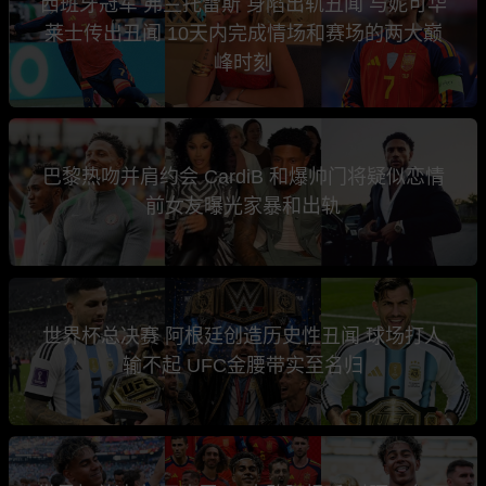
西班牙冠军 弗兰托雷斯 身陷出轨丑闻 与妮可华
莱士传出丑闻 10天内完成情场和赛场的两大巅
峰时刻
巴黎热吻并肩约会 CardiB 和爆帅门将疑似恋情
前女友曝光家暴和出轨
世界杯总决赛 阿根廷创造历史性丑闻 球场打人
输不起 UFC金腰带实至名归