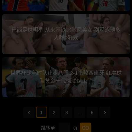
巴西足球明星 从来不缺比基尼美女 别墅泳池多
人群P狂欢
世界杯比利时队止步八强 2-1惜败西班牙 红魔球
队黄金一代彻底结束了
1
2
3
...
6
跳转至
页
GO