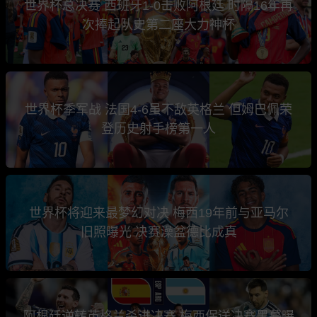
世界杯总决赛 西班牙1-0击败阿根廷 时隔16年再
次捧起队史第二座大力神杯
世界杯季军战 法国4-6虽不敌英格兰 但姆巴佩荣
登历史射手榜第一人
世界杯将迎来最梦幻对决 梅西19年前与亚马尔
旧照曝光 决赛澡盆德比成真
阿根廷逆转英格兰杀进决赛 梅西保送决赛黑幕曝