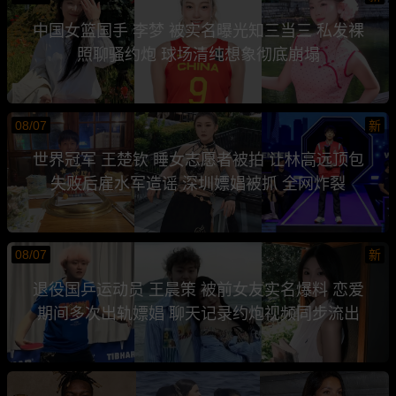
中国女篮国手 李梦 被实名曝光知三当三 私发裸
照聊骚约炮 球场清纯想象彻底崩塌
08/07
新
世界冠军 王楚钦 睡女志愿者被拍 让林高远顶包
失败后雇水军造谣 深圳嫖娼被抓 全网炸裂
08/07
新
退役国乒运动员 王晨策 被前女友实名爆料 恋爱
期间多次出轨嫖娼 聊天记录约炮视频同步流出