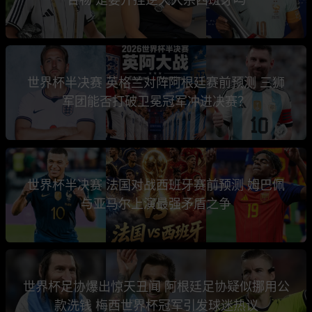
世界杯半决赛 英格兰对阵阿根廷赛前预测 三狮
军团能否打破卫冕冠军冲进决赛？
世界杯半决赛 法国对战西班牙赛前预测 姆巴佩
与亚马尔上演最强矛盾之争
世界杯足协爆出惊天丑闻 阿根廷足协疑似挪用公
款洗钱 梅西世界杯冠军引发球迷热议