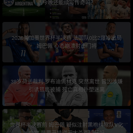
西今晚还能续写传奇吗？
2026美加墨世界杯半决赛 法国队0比2爆冷出局
姆巴佩 心态崩溃肘击门将
38岁荷兰裁判 罗布迪佩林克 突然离世 曾因涉嫌
引诱猥亵被捕 死亡真相扑塑迷离
世界杯半决赛前 姆巴佩 疑似注射黑袍纠察队V化
合物 是要开挂逆天大杀西班牙吗